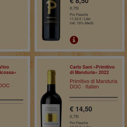
€ 8,50
0,75l
Pro Flasche
11,33 € / Liter
inkl. 19% MwSt.
Vino
Carlo Sani »Primitivo
icossa«
di Manduria« 2022
Primitivo di Manduria
DOC ·
DOC · Italien
€ 14,50
0,75l
Pro Flasche
19,33 € / Liter