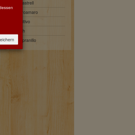
Monastrell
 dessen
Negroamaro
Primitivo
Syrah
eichern
Tempranillo
Unser
Abhol- und Lieferservice ist
aktiv.
Bitte rufen Sie uns an:
0711 6406869
oder bestellen Sie per
E-Mail:
info@weinmusketier-stuttgart.de
Anfahrt