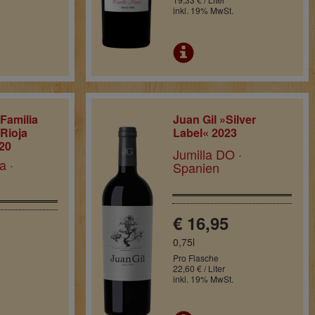
inkl. 19% MwSt.
Familia
Juan Gil »Silver
Rioja
Label« 2023
20
Jumilla DO ·
a ·
Spanien
€ 16,95
0,75l
Pro Flasche
22,60 € / Liter
inkl. 19% MwSt.