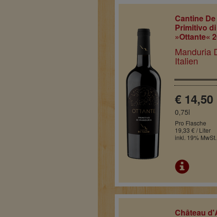
Cantine De
Primitivo d
»Ottante« 
Manduria 
Italien
€ 14,50
0,75l
Pro Flasche
19,33 € / Liter
inkl. 19% MwSt.
Château d'