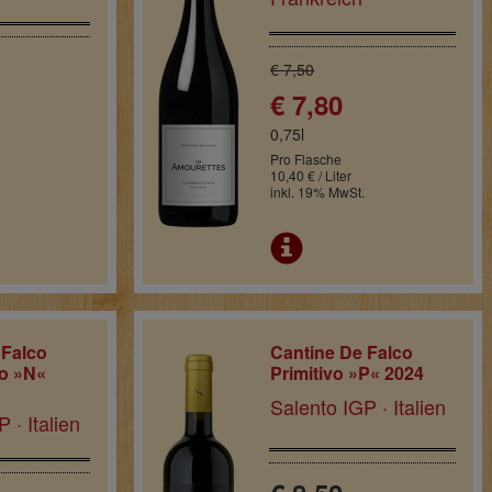
€ 7,50
€ 7,80
0,75l
Pro Flasche
10,40 € / Liter
inkl. 19% MwSt.
 Falco
Cantine De Falco
o »N«
Primitivo »P« 2024
Salento IGP · Italien
 · Italien