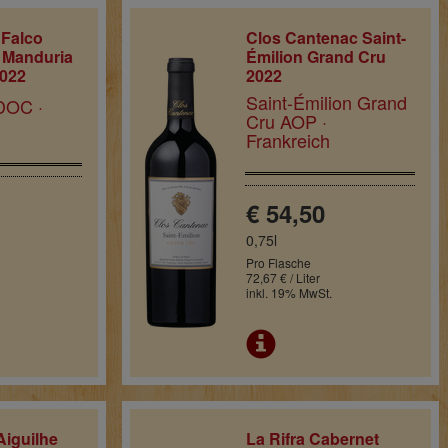
 Falco
Clos Cantenac Saint-
i Manduria
Émilion Grand Cru
2022
2022
Saint-Émilion Grand
DOC ·
Cru AOP ·
Frankreich
€ 54,50
0,75l
Pro Flasche
72,67 € / Liter
inkl. 19% MwSt.
Aiguilhe
La Rifra Cabernet