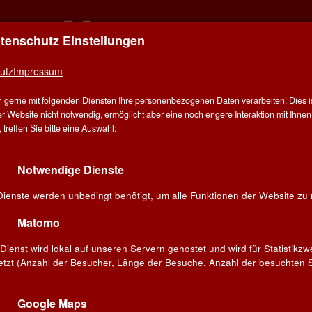
atenschutz Einstellungen
ER FÜR ALLE - ALLES FÜR WEIN IN STUT
utz
Impressum
E
ÜBER UNS
ANGEBOT
WEINE
WINZER
V
 gerne mit folgenden Diensten Ihre personenbezogenen Daten verarbeiten. Dies ist
G
r Website nicht notwendig, ermöglicht aber eine noch engere Interaktion mit Ihnen.
treffen Sie bitte eine Auswahl:
ter
Rote Rebsorten
Notwendige Dienste
ieblingswein!
Dienste werden unbedingt benötigt, um alle Funktionen der Website zu 
Suchen
Matomo
Dienst wird lokal auf unseren Servern gehostet und wird für Statistikz
etzt (Anzahl der Besucher, Länge der Besuche, Anzahl der besuchten S
de
Terraplen »Garnacha«
arignan
2023
gnes
Google Maps
 la Serre«