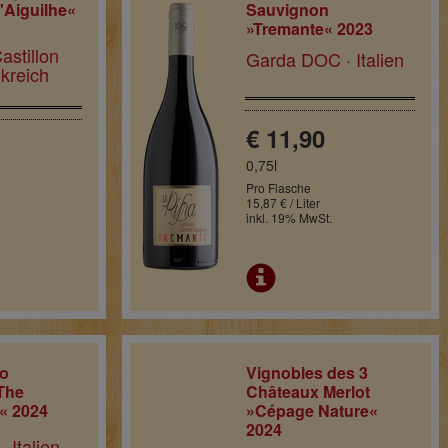
'Aiguilhe«
Sauvignon
»Tremante« 2023
astillon
Garda DOC · Italien
kreich
€ 11,90
0,75l
Pro Flasche
15,87 € / Liter
inkl. 19% MwSt.
co
Vignobles des 3
»The
Châteaux Merlot
« 2024
»Cépage Nature«
2024
· Italien