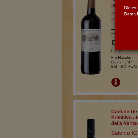
2024
Dieser
Pays d'Hér
Daten b
Frankreich
€ 6,50
0,75l
Pro Flasche
8,67 € / Liter
inkl. 19% MwSt.
Cantine De
Primitivo 
della Verit
Salento IGP