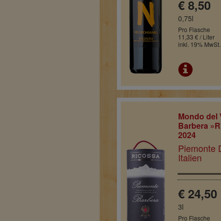
€ 8,50
0,75l
Pro Flasche
11,33 € / Liter
inkl. 19% MwSt.
Mondo del 
Barbera »R
2024
Piemonte 
Italien
€ 24,50
3l
Pro Flasche