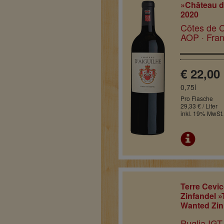
»Château d
2020
Côtes de C
AOP · Fran
€ 22,00
0,75l
Pro Flasche
29,33 € / Liter
inkl. 19% MwSt.
Terre Cevi
Zinfandel 
Wanted Zin
Puglia IGT 