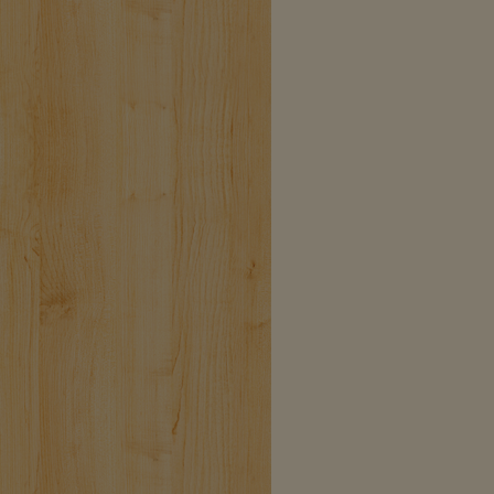
und
ab Albplatz mit
Bus
71-77
bis zur Haltestelle
‚Tränke‘