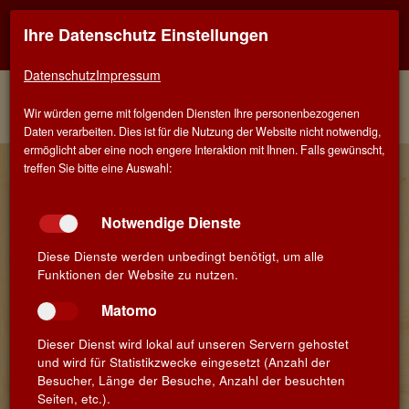
Ihre Datenschutz Einstellungen
Kontaktinfo
Navigati
EINER FÜR ALLE - ALLES FÜR WEIN IN STUTTGART
zeigen
zeigen
Datenschutz
Impressum
Menü
Kontakt
Home
Weine
Weisse Rebsorten
Wir würden gerne mit folgenden Diensten Ihre personenbezogenen
Weinberater
Grauburgunder
Daten verarbeiten. Dies ist für die Nutzung der Website nicht notwendig,
ermöglicht aber eine noch engere Interaktion mit Ihnen. Falls gewünscht,
Wein-Details
treffen Sie bitte eine Auswahl:
Notwendige Dienste
Weingut Steitz
Diese Dienste werden unbedingt benötigt, um alle
Funktionen der Website zu nutzen.
Grauburgunder
»Achat« 2024
Matomo
Qualitätswein ·
Dieser Dienst wird lokal auf unseren Servern gehostet
Rheinhessen · Deutschland
und wird für Statistikzwecke eingesetzt (Anzahl der
Besucher, Länge der Besuche, Anzahl der besuchten
Seiten, etc.).
Jahrgang:
2024