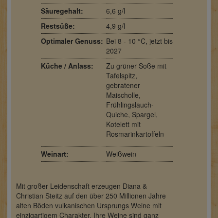
Säuregehalt:
6,6 g/l
Restsüße:
4,9 g/l
Optimaler Genuss:
Bei 8 - 10 °C, jetzt bis
2027
Küche / Anlass:
Zu grüner Soße mit
Tafelspitz,
gebratener
Maischolle,
Frühlingslauch-
Quiche, Spargel,
Kotelett mit
Rosmarinkartoffeln
Weinart:
Weißwein
Mit großer Leidenschaft erzeugen Diana &
Christian Steitz auf den über 250 Millionen Jahre
alten Böden vulkanischen Ursprungs Weine mit
einzigartigem Charakter. Ihre Weine sind ganz