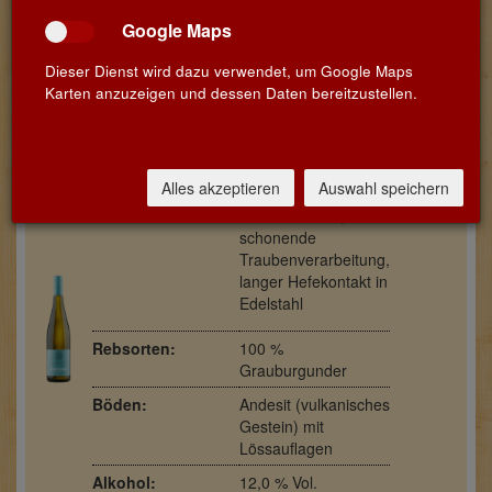
Winzer / Weingut:
Diana & Christian
Google Maps
Steitz - Weingut
Steitz
Dieser Dienst wird dazu verwendet, um Google Maps
Karten anzuzeigen und dessen Daten bereitzustellen.
Region / Land:
Rheinhessen -
Deutschland
BIO Wein
DE-ÖKO-039
Zertifikatsnummer:
Alles akzeptieren
Auswahl speichern
Ausbau:
Selektive Lese,
schonende
Traubenverarbeitung,
langer Hefekontakt in
Edelstahl
Rebsorten:
100 %
Grauburgunder
Böden:
Andesit (vulkanisches
Gestein) mit
Lössauflagen
Alkohol:
12,0 % Vol.