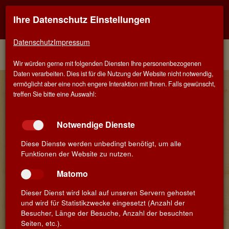
Ihre Datenschutz Einstellungen
Kontaktinfo
Navigati
EINER FÜR ALLE - ALLES FÜR WEIN IN STUTTGART
zeigen
zeigen
Datenschutz
Impressum
Menü
Kontakt
Home
Angebot
Treuebonus
Wir würden gerne mit folgenden Diensten Ihre personenbezogenen
Daten verarbeiten. Dies ist für die Nutzung der Website nicht notwendig,
Treuebonus
ermöglicht aber eine noch engere Interaktion mit Ihnen. Falls gewünscht,
treffen Sie bitte eine Auswahl:
Notwendige Dienste
Diese Dienste werden unbedingt benötigt, um alle
Funktionen der Website zu nutzen.
Matomo
Dieser Dienst wird lokal auf unseren Servern gehostet
und wird für Statistikzwecke eingesetzt (Anzahl der
Besucher, Länge der Besuche, Anzahl der besuchten
Seiten, etc.).