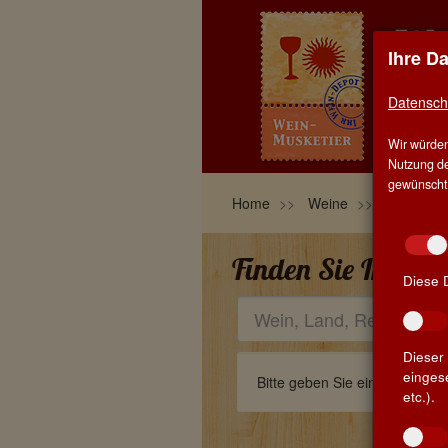
Ihre D
EIN
Datensch
HOM
Wir würden
BLO
Nutzung de
gewünscht, 
Home
Weine
Rotweine
Finden Sie Ihren L
Diese 
Suchbegriff
Dieser 
einges
Bitte geben Sie einen Suchbeg
etc.).