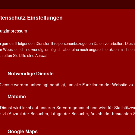
atenschutz Einstellungen
ER FÜR ALLE - ALLES FÜR WEIN IN STUT
utz
Impressum
E
ÜBER UNS
ANGEBOT
WEINE
WINZER
V
 gerne mit folgenden Diensten Ihre personenbezogenen Daten verarbeiten. Dies ist
G
r Website nicht notwendig, ermöglicht aber eine noch engere Interaktion mit Ihnen.
treffen Sie bitte eine Auswahl:
Spanien
Utiel Requena
Notwendige Dienste
ieblingswein!
Dienste werden unbedingt benötigt, um alle Funktionen der Website zu 
Suchen
Matomo
Dienst wird lokal auf unseren Servern gehostet und wird für Statistikz
etzt (Anzahl der Besucher, Länge der Besuche, Anzahl der besuchten S
riff mit mindestens 3 Zeichen ein
Google Maps