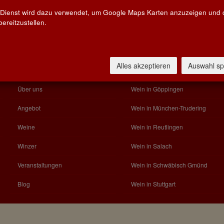
 Dienst wird dazu verwendet, um Google Maps Karten anzuzeigen und
ereitzustellen.
KATEGORIEN
FILIALEN VOR ORT
Alles akzeptieren
Auswahl sp
Home
Wein in Aalen
Über uns
Wein in Göppingen
Angebot
Wein in München-Trudering
Weine
Wein in Reutlingen
Winzer
Wein in Salach
Veranstaltungen
Wein in Schwäbisch Gmünd
Blog
Wein in Stuttgart