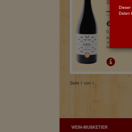
Spanien
Dieser
Daten b
€ 7,95
0,75l
Pro Flasche
10,60 € / Liter
inkl. 19% MwSt.
Seite 1 von 1.
WEIN-MUSKETIER