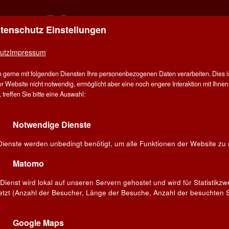
atenschutz Einstellungen
ER FÜR ALLE - ALLES FÜR WEIN IN STUT
utz
Impressum
E
ÜBER UNS
ANGEBOT
WEINE
WINZER
V
 gerne mit folgenden Diensten Ihre personenbezogenen Daten verarbeiten. Dies ist
G
r Website nicht notwendig, ermöglicht aber eine noch engere Interaktion mit Ihnen.
treffen Sie bitte eine Auswahl:
Spanien
Alicante
Notwendige Dienste
ieblingswein!
Dienste werden unbedingt benötigt, um alle Funktionen der Website zu 
Suchen
Matomo
Dienst wird lokal auf unseren Servern gehostet und wird für Statistikz
etzt (Anzahl der Besucher, Länge der Besuche, Anzahl der besuchten S
to »Vergel«
Viticultura Extrema
»Fuego Lento« 2018
O ·
Alicante DO ·
Google Maps