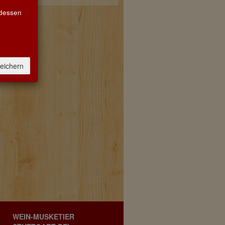
 dessen
eichern
Unser
Abhol- und Lieferservice ist
aktiv.
Bitte rufen Sie uns an:
0711 6406869
oder bestellen Sie per
E-Mail:
info@weinmusketier-stuttgart.de
Anfahrt
WEIN-MUSKETIER