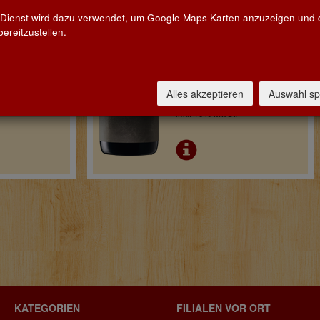
Spanien
 Dienst wird dazu verwendet, um Google Maps Karten anzuzeigen und
ereitzustellen.
€ 41,90
0,75l
Pro Flasche
Alles akzeptieren
Auswahl sp
55,87 € / Liter
inkl. 19% MwSt.
KATEGORIEN
FILIALEN VOR ORT