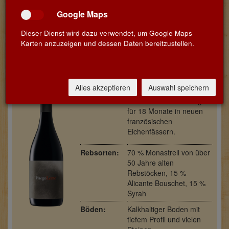
Winzer /
Juani Madrigal - Bodega
Google Maps
Weingut:
Fuego Lento
Dieser Dienst wird dazu verwendet, um Google Maps
Region /
Zwischen El Algaiat und
Karten anzuzeigen und dessen Daten bereitzustellen.
Land:
La Canalosa in Alicante -
Spanien
Ausbau:
Handlese, jede Traube
wird einzeln selektioniert.
Alles akzeptieren
Auswahl speichern
Gärung und
anschließende Reifung
für 18 Monate in neuen
französischen
Eichenfässern.
Rebsorten:
70 % Monastrell von über
50 Jahre alten
Rebstöcken, 15 %
Alicante Bouschet, 15 %
Syrah
Böden:
Kalkhaltiger Boden mit
tiefem Profil und vielen