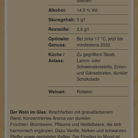
Steinen
Alkohol:
14,5 % Vol.
Säuregehalt:
5 g/l
Restsüße:
2,6 g/l
Optimaler
Bei zirka 17 °C, jetzt bis
Genuss:
mindestens 2032
Küche /
Zu gegrilltem Steak,
Anlass:
Lamm- oder
Schweinekoteletts, Enten-
und Gänsebraten, dunkler
Schokolade
Weinart:
Rotwein
Der Wein im Glas:
Kirschfarben mit granatfarbenem
Rand. Konzentriertes Aroma von dunklen
Früchten: Brombeere, Pflaume und Heidelbeere, die sich
harmonisch ergänzen. Dazu Vanille, Nelken und schwarzen
Pfeffer sowie gerösteter Kaffee. Der Einstieg im Mund ist