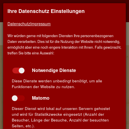
Ihre Datenschutz Einstellungen
Kontaktinfo
Navigati
EINER FÜR ALLE - ALLES FÜR WEIN IN STUTTGART
zeigen
zeigen
Datenschutz
Impressum
Menü
Kontakt
Home
Weine
Rotweine
Spanien
Wir würden gerne mit folgenden Diensten Ihre personenbezogenen
Alicante
Daten verarbeiten. Dies ist für die Nutzung der Website nicht notwendig,
ermöglicht aber eine noch engere Interaktion mit Ihnen. Falls gewünscht,
Wein-Details
treffen Sie bitte eine Auswahl:
Notwendige Dienste
Viticultura Extrema
Diese Dienste werden unbedingt benötigt, um alle
Funktionen der Website zu nutzen.
»Fuego Lento« 2018
Alicante DO · Zwischen El
Matomo
Algaiat und La Canalosa
in Alicante · Spanien
Dieser Dienst wird lokal auf unseren Servern gehostet
und wird für Statistikzwecke eingesetzt (Anzahl der
Besucher, Länge der Besuche, Anzahl der besuchten
Jahrgang:
2018
Seiten, etc.).