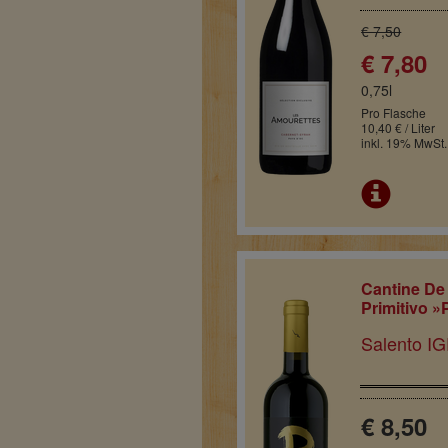
€ 7,50
€ 7,80
0,75l
Pro Flasche
10,40 € / Liter
inkl. 19% MwSt.
Cantine De
Primitivo »
Salento IGP
€ 8,50