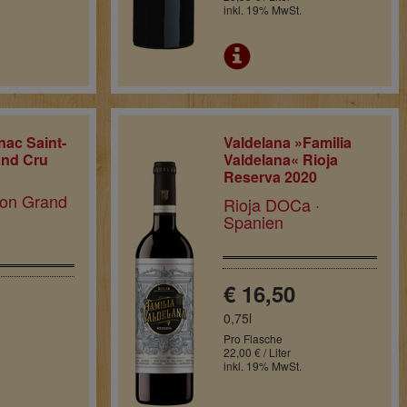
inkl. 19% MwSt.
nac Saint-
Valdelana »Familia
and Cru
Valdelana« Rioja
Reserva 2020
ion Grand
Rioja DOCa ·
Spanien
€ 16,50
0,75l
Pro Flasche
22,00 € / Liter
inkl. 19% MwSt.