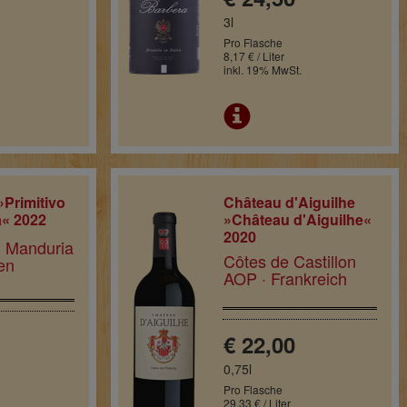
3l
Pro Flasche
8,17 € / Liter
inkl. 19% MwSt.
»Primitivo
Château d'Aiguilhe
a« 2022
»Château d'Aiguilhe«
2020
di Manduria
Côtes de Castillon
ien
AOP · Frankreich
€ 22,00
0,75l
Pro Flasche
29,33 € / Liter