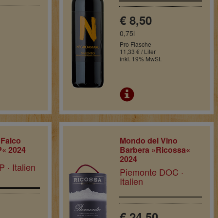
€ 8,50
0,75l
Pro Flasche
11,33 € / Liter
inkl. 19% MwSt.
 Falco
Mondo del Vino
P« 2024
Barbera »Ricossa«
2024
 · Italien
Piemonte DOC ·
Italien
€ 24,50