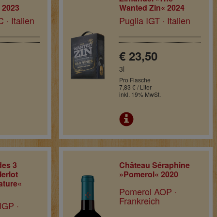
 2023
Wanted Zin« 2024
· Italien
Puglia IGT · Italien
€ 23,50
3l
Pro Flasche
7,83 € / Liter
inkl. 19% MwSt.
des 3
Château Séraphine
erlot
»Pomerol« 2020
ature«
Pomerol AOP ·
Frankreich
IGP ·