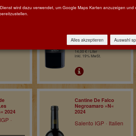
Salento IGP · Italien
nien
 Dienst wird dazu verwendet, um Google Maps Karten anzuzeigen und
ereitzustellen.
€ 10,50
€ 10,50
Alles akzeptieren
0,75l
Auswahl sp
Pro Flasche
14,00 € / Liter
inkl. 19% MwSt.
de
Cantine De Falco
Les
Negroamaro »N«
« 2024
2024
IGP ·
Salento IGP · Italien