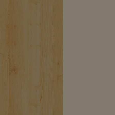
und
ab Albplatz mit
Bus
71-77
bis zur Haltestelle
‚Tränke‘