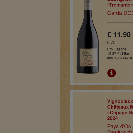
»Tremante«
Garda DOC 
€ 11,90
0,75l
Pro Flasche
15,87 € / Liter
inkl. 19% MwSt.
Vignobles 
Châteaux M
»Cépage N
2024
Pays d'Oc 
Frankreich