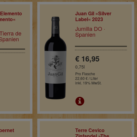
 Elemento
Juan Gil »Silver
mento«
Label« 2023
Jumilla DO ·
Tierra de
Spanien
 Spanien
€ 16,95
0,75l
Pro Flasche
22,60 € / Liter
inkl. 19% MwSt.
bernet
Terre Cevico
Zinfandel »The