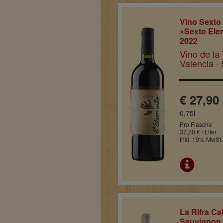
Vino Sexto
»Sexto Ele
2022
Vino de la 
Valencia ·
€ 27,90
0,75l
Pro Flasche
37,20 € / Liter
inkl. 19% MwSt.
La Rifra Ca
Sauvignon