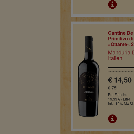
Cantine De
Primitivo d
»Ottante« 
Manduria 
Italien
€ 14,50
0,75l
Pro Flasche
19,33 € / Liter
inkl. 19% MwSt.