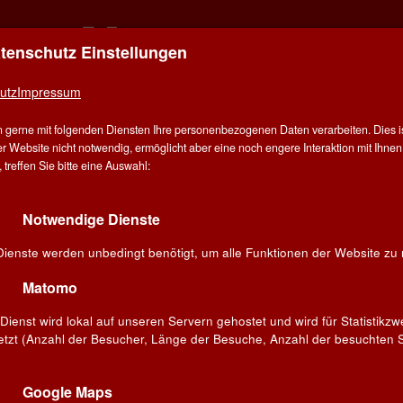
atenschutz Einstellungen
ER FÜR ALLE - ALLES FÜR WEIN IN STUT
utz
Impressum
E
ÜBER UNS
ANGEBOT
WEINE
WINZER
V
 gerne mit folgenden Diensten Ihre personenbezogenen Daten verarbeiten. Dies ist
G
r Website nicht notwendig, ermöglicht aber eine noch engere Interaktion mit Ihnen.
treffen Sie bitte eine Auswahl:
ter
Rote Rebsorten
Notwendige Dienste
ieblingswein!
Dienste werden unbedingt benötigt, um alle Funktionen der Website zu 
Suchen
Matomo
Dienst wird lokal auf unseren Servern gehostet und wird für Statistikz
etzt (Anzahl der Besucher, Länge der Besuche, Anzahl der besuchten S
»Garnacha«
Cantine De Falco
Primitivo »Bocca
della Verita« 2022
Google Maps
Borja