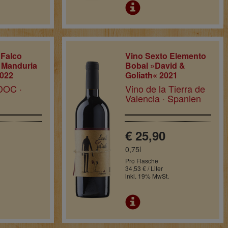
 Falco
Vino Sexto Elemento
i Manduria
Bobal »David &
2022
Goliath« 2021
DOC ·
Vino de la Tierra de
Valencia · Spanien
€ 25,90
0,75l
Pro Flasche
34,53 € / Liter
inkl. 19% MwSt.