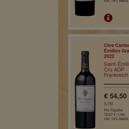
inkl. 19% MwSt.
Clos Cante
Émilion Gr
2022
Saint-Émil
Cru AOP ·
Frankreich
€ 54,50
0,75l
Pro Flasche
72,67 € / Liter
inkl. 19% MwSt.