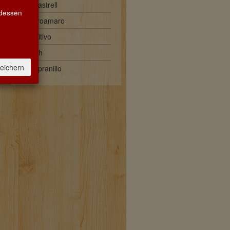
Monastrell
 dessen
Negroamaro
Primitivo
Syrah
eichern
Tempranillo
Unser
Abhol- und Lieferservice ist
aktiv.
Bitte rufen Sie uns an:
0711 6406869
oder bestellen Sie per
E-Mail:
info@weinmusketier-stuttgart.de
Anfahrt