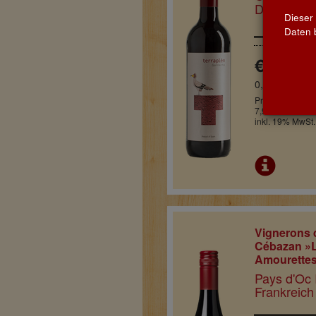
D.O. · Spa
Dieser
Daten b
€ 5,95
0,75l
Pro Flasche
7,93 € / Liter
inkl. 19% MwSt.
Vignerons 
Cébazan »
Amourettes
Pays d'Oc 
Frankreich