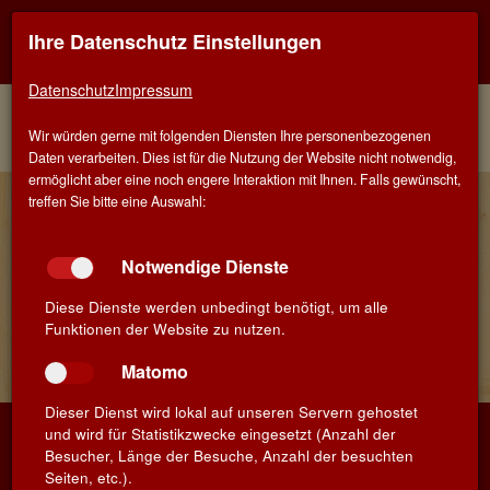
Ihre Datenschutz Einstellungen
Kontaktinfo
Navigati
EINER FÜR ALLE - ALLES FÜR WEIN IN STUTTGART
zeigen
zeigen
Datenschutz
Impressum
Menü
Kontakt
Home
Weine
Weinberater
Wir würden gerne mit folgenden Diensten Ihre personenbezogenen
Weinregionen
Rueda, Spanien
Daten verarbeiten. Dies ist für die Nutzung der Website nicht notwendig,
ermöglicht aber eine noch engere Interaktion mit Ihnen. Falls gewünscht,
Finden Sie Ihren Lieblingswein!
treffen Sie bitte eine Auswahl:
Suchbegriff
Suchen
Notwendige Dienste
Diese Dienste werden unbedingt benötigt, um alle
Bitte geben Sie einen Suchbegriff mit mindestens 3 Zeichen
Funktionen der Website zu nutzen.
ein
Matomo
Dieser Dienst wird lokal auf unseren Servern gehostet
und wird für Statistikzwecke eingesetzt (Anzahl der
WEIN-MUSKETIER
Besucher, Länge der Besuche, Anzahl der besuchten
Seiten, etc.).
Öffnungszeiten