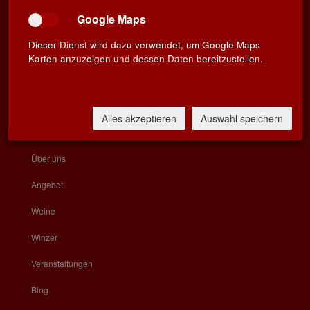
Google Maps
Impressum
Dieser Dienst wird dazu verwendet, um Google Maps
Datenschutz
Karten anzuzeigen und dessen Daten bereitzustellen.
Widerrufsbelehrung
KATEGORIEN
Alles akzeptieren
Auswahl speichern
Home
Über uns
Angebot
Weine
Winzer
Veranstaltungen
Blog