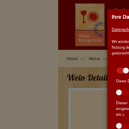
Ihre D
EIN
Datensch
HOM
Wir würden
BLO
Nutzung de
gewünscht, 
Home
Weine
Wein zum
Wein-Details
Diese 
Dieser 
einges
etc.).