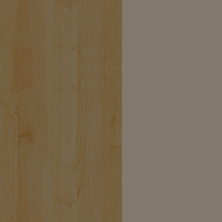
und
ab Albplatz mit
Bus
71-77
bis zur Haltestelle
‚Tränke‘