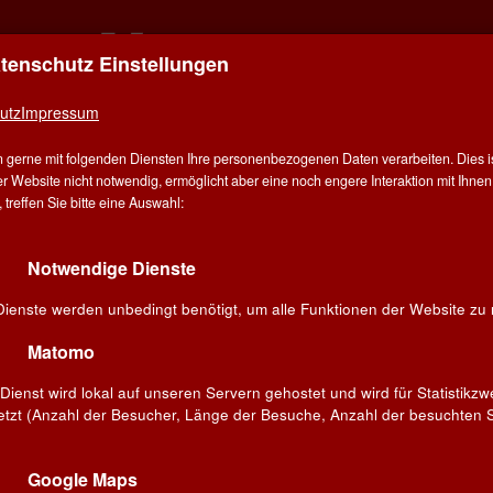
atenschutz Einstellungen
ER FÜR ALLE - ALLES FÜR WEIN IN STUT
utz
Impressum
E
ÜBER UNS
ANGEBOT
WEINE
WINZER
V
 gerne mit folgenden Diensten Ihre personenbezogenen Daten verarbeiten. Dies ist
G
r Website nicht notwendig, ermöglicht aber eine noch engere Interaktion mit Ihnen.
treffen Sie bitte eine Auswahl:
 Essen
Weinberater
Spargel trifft Wein
Notwendige Dienste
Dienste werden unbedingt benötigt, um alle Funktionen der Website zu 
Matomo
Dienst wird lokal auf unseren Servern gehostet und wird für Statistikz
Klenert Rosé »Selektion WEIN-
etzt (Anzahl der Besucher, Länge der Besuche, Anzahl der besuchten S
MUSKETIER« 2024
Qualitätswein · Kraichgau, Baden ·
Google Maps
Deutschland