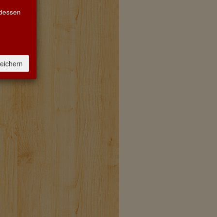
 dessen
eichern
Unser
Abhol- und Lieferservice ist
aktiv.
Bitte rufen Sie uns an:
0711 6406869
oder bestellen Sie per
E-Mail:
info@weinmusketier-stuttgart.de
Anfahrt