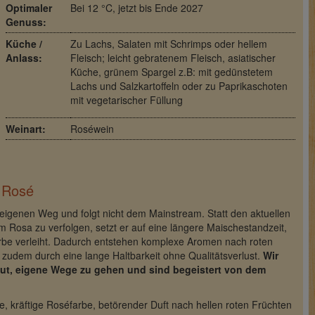
Optimaler
Bei 12 °C, jetzt bis Ende 2027
Genuss:
Küche /
Zu Lachs, Salaten mit Schrimps oder hellem
Anlass:
Fleisch; leicht gebratenem Fleisch, asiatischer
Küche, grünem Spargel z.B: mit gedünstetem
Lachs und Salzkartoffeln oder
zu Paprikaschoten
mit vegetarischer Füllung
Weinart:
Roséwein
r Rosé
 eigenen Weg und folgt nicht dem Mainstream. Statt den aktuellen
m Rosa zu verfolgen, setzt er auf eine längere Maischestandzeit,
arbe verleiht. Dadurch entstehen komplexe Aromen nach roten
zudem durch eine lange Haltbarkeit ohne Qualitätsverlust.
Wir
Mut, eigene Wege zu gehen und sind begeistert von dem
, kräftige Roséfarbe, betörender Duft nach hellen roten Früchten