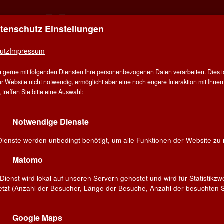
atenschutz Einstellungen
ER FÜR ALLE - ALLES FÜR WEIN IN STUT
utz
Impressum
E
ÜBER UNS
ANGEBOT
WEINE
WINZER
V
 gerne mit folgenden Diensten Ihre personenbezogenen Daten verarbeiten. Dies ist
G
r Website nicht notwendig, ermöglicht aber eine noch engere Interaktion mit Ihnen.
treffen Sie bitte eine Auswahl:
Notwendige Dienste
Dienste werden unbedingt benötigt, um alle Funktionen der Website zu 
Matomo
Dienst wird lokal auf unseren Servern gehostet und wird für Statistikz
etzt (Anzahl der Besucher, Länge der Besuche, Anzahl der besuchten S
Google Maps