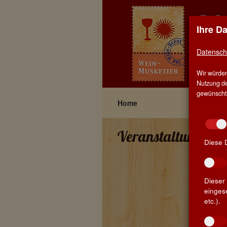
Ihre D
EIN
Datensch
HOM
Wir würden
BLO
Nutzung de
gewünscht, 
Home
Veranstaltungen
Diese 
Dieser 
einges
etc.).