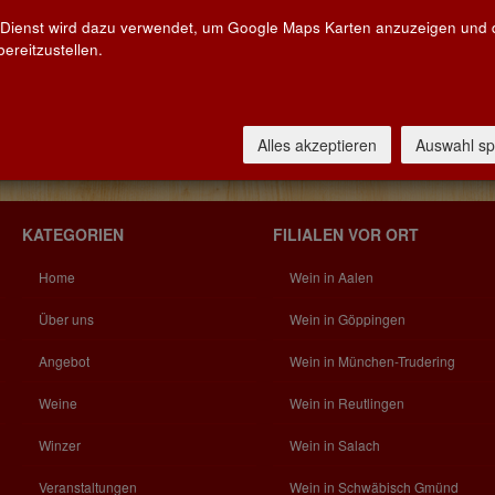
 Dienst wird dazu verwendet, um Google Maps Karten anzuzeigen und
ereitzustellen.
Alles akzeptieren
Auswahl sp
KATEGORIEN
FILIALEN VOR ORT
Home
Wein in Aalen
Über uns
Wein in Göppingen
Angebot
Wein in München-Trudering
Weine
Wein in Reutlingen
Winzer
Wein in Salach
Veranstaltungen
Wein in Schwäbisch Gmünd