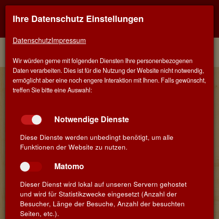
Ihre Datenschutz Einstellungen
Kontaktinfo
Navigati
EINER FÜR ALLE - ALLES FÜR WEIN IN STUTTGART
zeigen
zeigen
Datenschutz
Impressum
Menü
Kontakt
Home
Winzer
Wir würden gerne mit folgenden Diensten Ihre personenbezogenen
Daten verarbeiten. Dies ist für die Nutzung der Website nicht notwendig,
Beppe Rigoli - Tenuta di Gracciano
ermöglicht aber eine noch engere Interaktion mit Ihnen. Falls gewünscht,
treffen Sie bitte eine Auswahl:
della Seta
Die Tenuta di Gracciano della Seta ist ein Familienunternehmen
Notwendige Dienste
und eines der ältesten Weingüter in Montepulciano. Die
Gracciano-Hügel des Weinguts erstrecken sich auf 70 ha, auf
Diese Dienste werden unbedingt benötigt, um alle
einer Höhe zwischen 300 und 350 Metern über dem
Funktionen der Website zu nutzen.
Meeresspiegel. Von diesen 70 ha sind 20 mit Reben bepflanzt.
Sie gelten als eine der prestigeträchtigsten und ältesten Cru-
Matomo
Lagen von Montepulciano. Das Klima hier kommt der Rebsorte
Prugnolo Gentile, einer Sortenvariante des Sangiovese,
Dieser Dienst wird lokal auf unseren Servern gehostet
entgegen. Die Trauben können langsam, aber vollständig reifen,
und wird für Statistikzwecke eingesetzt (Anzahl der
die Temperaturschwankungen zwischen Tag und Nacht sind sehr
Besucher, Länge der Besuche, Anzahl der besuchten
hoch. Das bringt geschmackliche Komplexität in den Wein. Die
Seiten, etc.).