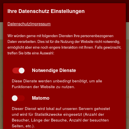
Ihre Datenschutz Einstellungen
Kontaktinfo
Navigati
EINER FÜR ALLE - ALLES FÜR WEIN IN STUTTGART
zeigen
zeigen
Datenschutz
Impressum
Menü
Kontakt
Home
Winzer
Wir würden gerne mit folgenden Diensten Ihre personenbezogenen
Daten verarbeiten. Dies ist für die Nutzung der Website nicht notwendig,
Florencia Stoppini & Vianney
ermöglicht aber eine noch engere Interaktion mit Ihnen. Falls gewünscht,
treffen Sie bitte eine Auswahl:
Castan - Joseph Castan
Notwendige Dienste
Diese Dienste werden unbedingt benötigt, um alle
Funktionen der Website zu nutzen.
Matomo
Dieser Dienst wird lokal auf unseren Servern gehostet
und wird für Statistikzwecke eingesetzt (Anzahl der
Besucher, Länge der Besuche, Anzahl der besuchten
Vianney Castan gehört für uns aktuell zu den beeindruckensten
Seiten, etc.).
Winzerpersönlichkeiten Südfrankreichs. Er ist nicht nur ein