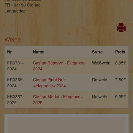
FR - 34150 Gignac
Languedoc
Weine
Nr
Name
Sorte
Preis
FR0731-
Castan Réserve »Élegance«
Weißwein
8,95€
2024
2024
FR0358-
Castan Pinot Noir
Rotwein
7,50€
2024
»Elegance« 2024
FR0357-
Castan Merlot »Elegance«
Rotwein
6,95€
2025
2025