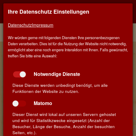
Ihre Datenschutz Einstellungen
Kontaktinfo
Navigati
EINER FÜR ALLE - ALLES FÜR WEIN IN STUTTGART
zeigen
zeigen
Datenschutz
Impressum
Menü
Kontakt
Home
Winzer
Wir würden gerne mit folgenden Diensten Ihre personenbezogenen
Daten verarbeiten. Dies ist für die Nutzung der Website nicht notwendig,
Claude Serra - Famille Gastou
ermöglicht aber eine noch engere Interaktion mit Ihnen. Falls gewünscht,
treffen Sie bitte eine Auswahl:
Das Minervois gehört zu den ältesten Weinbaugebieten
Frankreichs. Es liegt im Languedoc-Roussillon östlich von
Narbonne und beherbergt rund 60 Weinbaugemeinden mit einer
Notwendige Dienste
Rebfläche von etwa 18.000 Hektar. Bis in die 90er Jahre war die
Region durch Genossenschaften geprägt, dann begann eine
Diese Dienste werden unbedingt benötigt, um alle
neue Generation von Winzern umzudenken und auf Qualität statt
Funktionen der Website zu nutzen.
Quantität zu setzen.
Matomo
Auch Nelly und Christian Gastou lieferten ihre Trauben bis 2000
an die Genossenschaftskellerei. Ab dem Jahrgang 2001
Dieser Dienst wird lokal auf unseren Servern gehostet
begannen sie mit dem Önologen Claude Serra eigene Weine zu
und wird für Statistikzwecke eingesetzt (Anzahl der
keltern. Mit Clos des Roques, einem Weinberg auf 120-130 m
Besucher, Länge der Besuche, Anzahl der besuchten
Höhe, hatten sie beste Voraussetzungen für die weitere
Seiten, etc.).